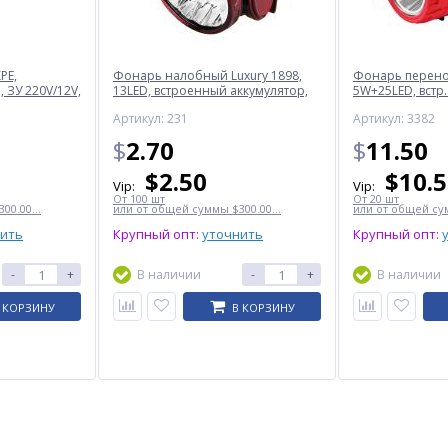
PE,
Фонарь налобный Luxury 1898,
Фонарь перенос
 ЗУ 220V/12V,
13LED, встроенный аккумулятор,
5W+25LED, встр.
ЗУ 220V
220V
Артикул: 231
Артикул: 3382
$
2.70
$
11.50
$
2.50
$
10.
Vip:
Vip:
От 100 шт
От 20 шт
00.00...
или от общей суммы $300.00...
или от общей сум
нить
Крупный опт:
уточнить
Крупный опт:
-
+
В наличии
-
+
В наличии
 КОРЗИНУ
В КОРЗИНУ