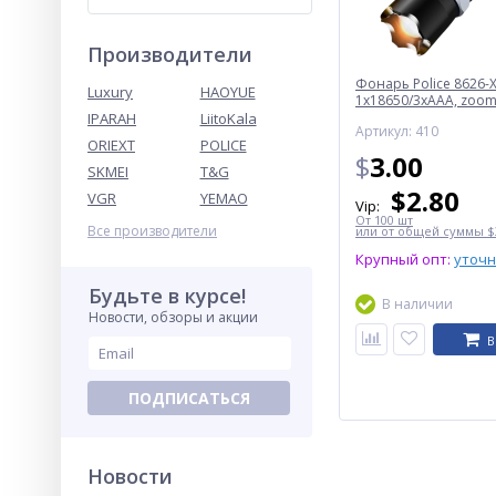
Производители
Фонарь Police 8626-X
Luxury
HAOYUE
1х18650/3xAAA, zoom,
Box
IPARAH
LiitoKala
Артикул: 410
ORIEXT
POLICE
$
3.00
SKMEI
T&G
$
2.80
VGR
YEMAO
Vip:
От 100 шт
Все производители
или от общей суммы $3
Крупный опт:
уточ
Будьте в курсе!
В наличии
Новости, обзоры и акции
В
ПОДПИСАТЬСЯ
Новости