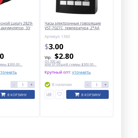
ной Luxury 2829-
Часы электронные говорящие
 аккумулятор, ЗУ
VST-7027С, температура, 2*AA
Артикул: 1363
$
3.00
50
$
2.80
Vip:
От 100 шт
мы $300.00...
или от общей суммы $300.00...
уточнить
Крупный опт:
уточнить
-
+
В наличии
-
+
В КОРЗИНУ
В КОРЗИНУ