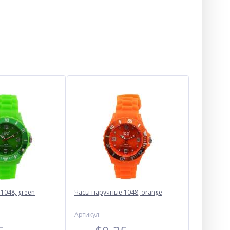
1048, green
Часы наручные 1048, orange
Артикул: -