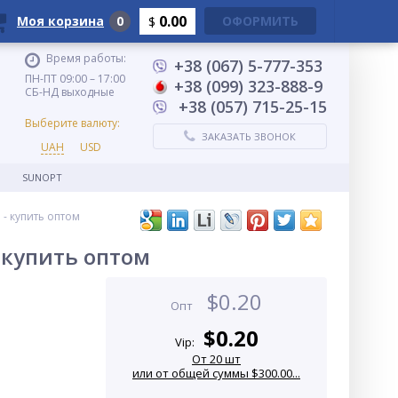
0.00
Моя корзина
0
ОФОРМИТЬ
$
Время работы:
+38 (067) 5-777-353
ПН-ПТ 09:00 – 17:00
+38 (099) 323-888-9
СБ-НД выходные
+38 (057) 715-25-15
Выберите валюту:
ЗАКАЗАТЬ ЗВОНОК
UAH
USD
SUNOPT
 - купить оптом
 купить оптом
$
0.20
Опт
$
0.20
Vip:
От 20 шт
или от общей суммы $300.00...