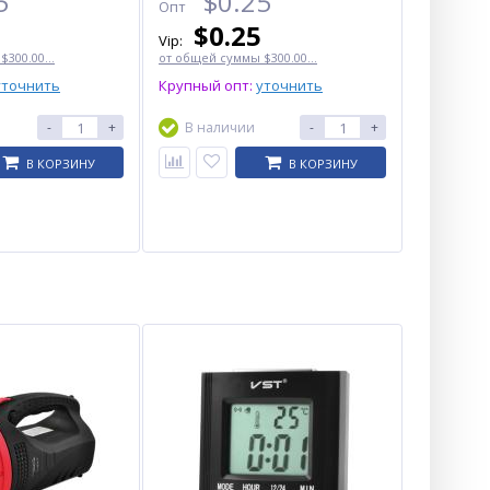
5
$
0.25
Опт
$
0.25
Vip:
300.00...
от общей суммы $300.00...
уточнить
Крупный опт:
уточнить
-
+
В наличии
-
+
В КОРЗИНУ
В КОРЗИНУ
ХИТ
Зарядное устройство SM-
202А, 2х18650, 220V
$
1.25
Опт
$1.15
Vip: