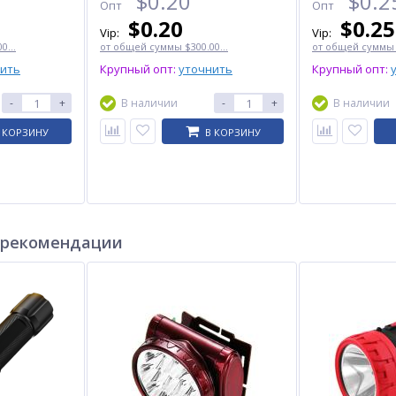
$
0.20
$
0.2
Опт
Опт
$
0.20
$
0.25
Vip:
Vip:
0...
от общей суммы $300.00...
от общей суммы $
нить
Крупный опт:
уточнить
Крупный опт:
-
+
В наличии
-
+
В наличии
 КОРЗИНУ
В КОРЗИНУ
 рекомендации
G
Фонарь YEMAO YM-A12
Ремешок PARACORD, ARMY
12XTE+RGB, 1x21700, ЗУ
GREEN, 18 мм
Type-C
$
23.00
$
2.90
Опт
Опт
$22.00
$2.70
Vip:
Vip: