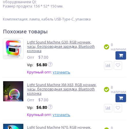
оборудованием QI;
Размер продукта: 156 * 52* 150 мм.
Комплектация: лампа, кабель USB-Type-C, упаковка
Похожие товары
Light Sound Machine G30, RGB ночник,
В
часы, беспроводная зарядка, Bluetooth
наличии
колонка
$
7.00
Опт
$
6.80
Vip:
Крупный опт:
уточнить
Light Sound Machine XM-X63, RGB ночник,
В
часы, беспроводная зарядка, Bluetooth
наличии
колонка
$
7.00
Опт
$
6.80
Vip:
Крупный опт:
уточнить
Light Sound Machine N70, RGB ночник,
В