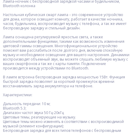
Лампа-ночник с беспроводной зарядкой часами и будильником,
Bluetooth колонка
Настольная кубическая смарт лампа – это современное устройство
для дома, которое освещает комнату, работает в качестве ночника,
часов, будильника, воспроизводит музыку с телефона, а так же имеет
беспроводную зарядку и стильный дизайн.
Лампа оснащена регулируемой яркостью света, а также
дополнительными функциями, такими как возможность изменения
цветовой гаммы освещения. Многофункциональное устройство
поможет вам расслабиться после долгого дня, включив спокойную
музыку и необходимое освещение для вашего настроения. Динамики
воспроизводят объемный звук, вы можете слушать любимую музыку с
ваших смартфонов а так же с карты памяти. Подключение
производится между устройствами по Bluetooth.
В лампе встроена беспроводная зарядка мощностью 15Вт. Функция
быстрой зарядка позволяет за короткий промежуток времени
восстанавливать заряд аккумулятора на телефоне.
Характеристики:
Дальность передачи: 10 м;
Bluetooth 5.3;
Диапазон частот звука 50 Гц-20кГц
Цветовые темы, реагирующие на музыку.
Цветовые темы можно изменять в соответствии с воспроизводимой
музыкой (элемент конфигурации);
Беспроводная зарядка для всех типов телефонов с беспроводным