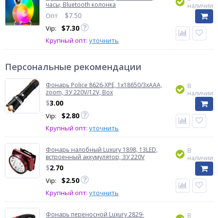
часы, Bluetooth колонка
наличии
$
7.50
Опт
$
7.30
Vip:
Крупный опт:
уточнить
Персональные рекомендации
Фонарь Police 8626-XPE, 1х18650/3xAAA,
В
zoom, ЗУ 220V/12V, Box
наличии
$
3.00
$
2.80
Vip:
Крупный опт:
уточнить
Фонарь налобный Luxury 1898, 13LED,
В
встроенный аккумулятор, ЗУ 220V
наличии
$
2.70
$
2.50
Vip:
Крупный опт:
уточнить
Фонарь переносной Luxury 2829-
В