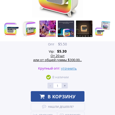
$
5.50
Опт
$
5.30
Vip:
От 20 шт
или от общей суммы $300.00...
Крупный опт:
уточнить
В наличии
-
+
В КОРЗИНУ
НАШЛИ ДЕШЕВЛЕ?