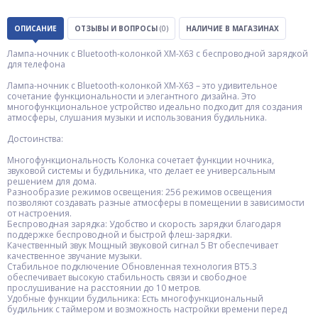
ОПИСАНИЕ
ОТЗЫВЫ И ВОПРОСЫ
(0)
НАЛИЧИЕ В МАГАЗИНАХ
Лампа-ночник с Bluetooth-колонкой XM-X63 с беспроводной зарядкой
для телефона
Лампа-ночник с Bluetooth-колонкой XM-X63 – это удивительное
сочетание функциональности и элегантного дизайна. Это
многофункциональное устройство идеально подходит для создания
атмосферы, слушания музыки и использования будильника.
Достоинства:
Многофункциональность Колонка сочетает функции ночника,
звуковой системы и будильника, что делает ее универсальным
решением для дома.
Разнообразие режимов освещения: 256 режимов освещения
позволяют создавать разные атмосферы в помещении в зависимости
от настроения.
Беспроводная зарядка: Удобство и скорость зарядки благодаря
поддержке беспроводной и быстрой флеш-зарядки.
Качественный звук Мощный звуковой сигнал 5 Вт обеспечивает
качественное звучание музыки.
Стабильное подключение Обновленная технология BT5.3
обеспечивает высокую стабильность связи и свободное
прослушивание на расстоянии до 10 метров.
Удобные функции будильника: Есть многофункциональный
будильник с таймером и возможность настройки времени перед