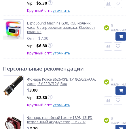
$
5.30
Vip:
Крупный опт:
уточнить
Light Sound Machine G30, RGB ночник,
В
часы, беспроводная зарядка, Bluetooth
наличии
колонка
$
7.00
Опт
$
6.80
Vip:
Крупный опт:
уточнить
Персональные рекомендации
Фонарь Police 8626-XPE, 1х18650/3xAAA,
В
zoom, ЗУ 220V/12V, Box
наличии
$
3.00
$
2.80
Vip:
Крупный опт:
уточнить
Фонарь налобный Luxury 1898, 13LED,
В
встроенный аккумулятор, ЗУ 220V
наличии
$
2.70