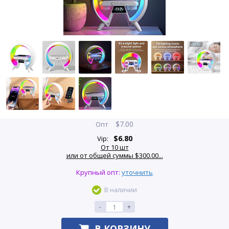
$
7.00
Опт
$
6.80
Vip:
От 10 шт
или от общей суммы $300.00...
Крупный опт:
уточнить
В наличии
-
+
В КОРЗИНУ