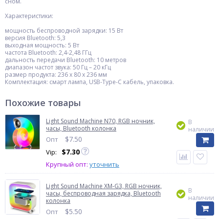
сном.
Характеристики:
мощность беспроводной зарядки: 15 Вт
версия Bluetooth: 5,3
выходная мощность: 5 Вт
частота Bluetooth: 2,4-2,48 ГГц
дальность передачи Bluetooth: 10 метров
диапазон частот звука: 50 Гц – 20 кГц
размер продукта: 236 х 80 х 236 мм
Комплектация: смарт лампа, USB-Type-C кабель, упаковка.
Похожие товары
Light Sound Machine N70, RGB ночник,
В
часы, Bluetooth колонка
наличии
$
7.50
Опт
$
7.30
Vip:
Крупный опт:
уточнить
Light Sound Machine XM-G3, RGB ночник,
В
часы, беспроводная зарядка, Bluetooth
наличии
колонка
$
5.50
Опт