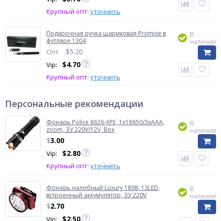
Крупный опт:
уточнить
Подарочная ручка шариковая Promise в
В
футляре 1304
наличии
$
5.20
Опт
$
4.70
Vip:
Крупный опт:
уточнить
Персональные рекомендации
Фонарь Police 8626-XPE, 1х18650/3xAAA,
В
zoom, ЗУ 220V/12V, Box
наличии
$
3.00
$
2.80
Vip:
Крупный опт:
уточнить
Фонарь налобный Luxury 1898, 13LED,
В
встроенный аккумулятор, ЗУ 220V
наличии
$
2.70
$
2.50
Vip: