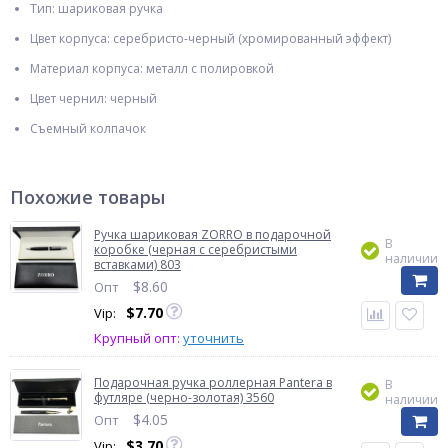
Тип: шариковая ручка
Цвет корпуса: серебристо-черный (хромированный эффект)
Материал корпуса: металл с полировкой
Цвет чернил: черный
Съемный колпачок
Похожие товары
Ручка шариковая ZORRO в подарочной
В
коробке (черная с серебристыми
наличии
вставками) 803
$
8.60
Опт
$
7.70
Vip:
Крупный опт:
уточнить
Подарочная ручка роллерная Pantera в
В
футляре (черно-золотая) 3560
наличии
$
4.05
Опт
$
3.70
Vip: