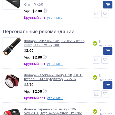
$
7.50
Опт
$
7.00
Vip:
Крупный опт:
уточнить
Персональные рекомендации
Фонарь Police 8626-XPE, 1х18650/3xAAA,
В
zoom, ЗУ 220V/12V, Box
наличии
$
3.00
$
2.80
Vip:
Крупный опт:
уточнить
Фонарь налобный Luxury 1898, 13LED,
В
встроенный аккумулятор, ЗУ 220V
наличии
$
2.70
$
2.50
Vip:
Крупный опт:
уточнить
Фонарь переносной Luxury 2829-
В
5W+25LED, встр. аккумулятор, ЗУ 220V
наличии