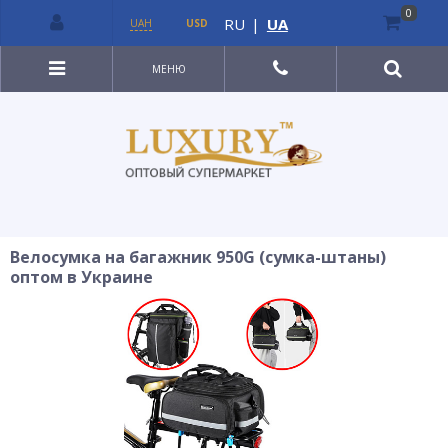
0
RU
|
UA
UAH
USD
МЕНЮ
Велосумка на багажник 950G (сумка-штаны)
оптом в Украине