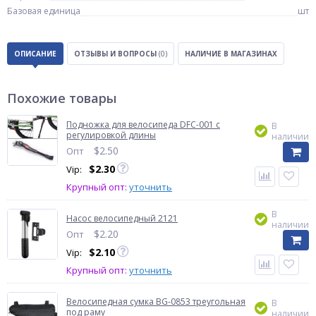
Базовая единица
шт
ОПИСАНИЕ
ОТЗЫВЫ И ВОПРОСЫ
(0)
НАЛИЧИЕ В МАГАЗИНАХ
Похожие товары
Подножка для велосипеда DFC-001 с
В
регулировкой длины
наличии
$
2.50
Опт
$
2.30
Vip:
Крупный опт:
уточнить
В
Насос велосипедный 2121
наличии
$
2.20
Опт
$
2.10
Vip:
Крупный опт:
уточнить
Велосипедная сумка BG-0853 треугольная
В
под раму
наличии