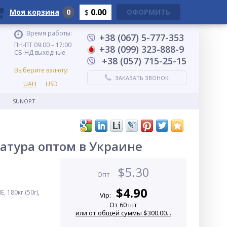
0.00
Моя корзина
0
ОФОРМИТЬ
$
Время работы:
+38 (067) 5-777-353
ПН-ПТ 09:00 – 17:00
+38 (099) 323-888-9
СБ-НД выходные
+38 (057) 715-25-15
Выберите валюту:
ЗАКАЗАТЬ ЗВОНОК
UAH
USD
SUNOPT
ратура оптом в Украине
$
5.30
Опт
$
4.90
 180кг (50г),
Vip:
От 60 шт
или от общей суммы $300.00...