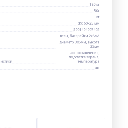
180 кг
50г
кг
ЖК 60х25 мм
5901494907402
весы, батарейки 2хААА
диаметр 305мм, высота
25мм
автоотключение,
подсветка экрана,
ристики
температура
шт