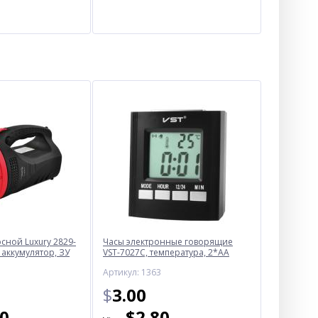
ной Luxury 2829-
Часы электронные говорящие
 аккумулятор, ЗУ
VST-7027С, температура, 2*AA
Артикул: 1363
$
3.00
50
$
2.80