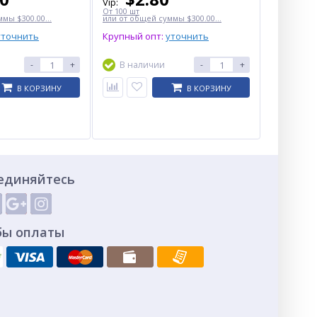
Vip:
От 100 шт
мы $300.00...
или от общей суммы $300.00...
уточнить
Крупный опт:
уточнить
-
+
В наличии
-
+
В КОРЗИНУ
В КОРЗИНУ
единяйтесь
бы оплаты