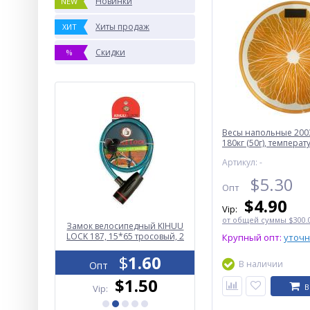
Новинки
NEW
Хиты продаж
ХИТ
Скидки
%
Весы напольные 200
180кг (50г), температ
Артикул: -
$
5.30
Опт
$
4.90
Vip:
от общей суммы $300.0
777 Curren
Замок велосипедный KIHUU
Часы наручные 1335B
Br
LOCK 187, 15*65 тросовый, 2
SKMEI, BLACK
Крупный опт:
уточ
ключа
.50
$
1.60
$
7.30
В наличии
Опт
Опт
.30
$1.50
$6.80
В
Vip:
Vip: