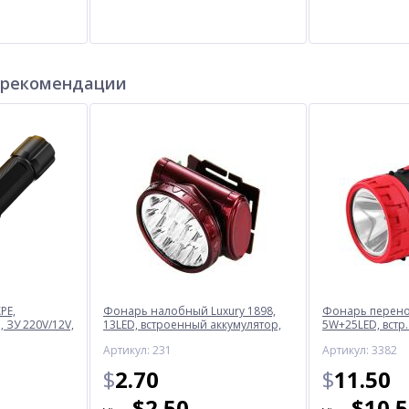
 рекомендации
PE,
Фонарь налобный Luxury 1898,
Фонарь перенос
 ЗУ 220V/12V,
13LED, встроенный аккумулятор,
5W+25LED, встр.
ЗУ 220V
220V
Артикул: 231
Артикул: 3382
$
2.70
$
11.50
$
2.50
$
10.