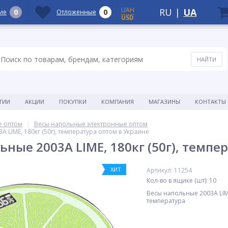
UAH
RU
|
UA
0
0
ие
Отложенные
USD
ТИИ
АКЦИИ
ПОКУПКИ
КОМПАНИЯ
МАГАЗИНЫ
КОНТАКТЫ
е оптом
Весы напольные электронные оптом
 LIME, 180кг (50г), температура оптом в Украине
ьные 2003A LIME, 180кг (50г), темпе
ХИТ
Артикул: 11254
Кол-во в ящике (шт): 10
Весы напольные 2003A LIME,
температура