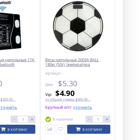
ные напольные 17A,
Весы напольные 2003A BALL,
bluetooth
180кг (50г), температура
Артикул: -
0
$
5.30
Опт
$
4.90
Vip:
300.00...
от общей суммы $300.00...
Часы наручные 7777 Curren
Black G-Br
уточнить
Крупный опт:
уточнить
$
2.50
-
+
В наличии
-
+
Опт
$2.30
В КОРЗИНУ
В КОРЗИНУ
Vip: