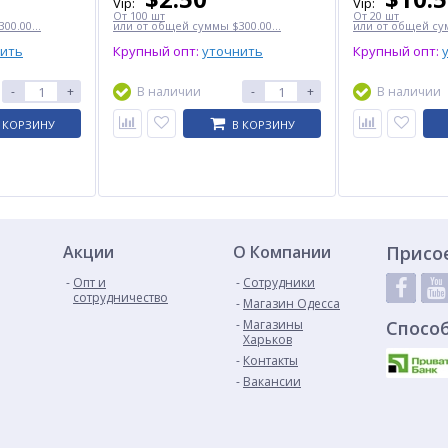
Vip:
Vip:
От 100 шт
От 20 шт
00.00...
или от общей суммы $300.00...
или от общей сум
нить
Крупный опт:
уточнить
Крупный опт:
-
+
В наличии
-
+
В наличии
 КОРЗИНУ
В КОРЗИНУ
Акции
О Компании
Присо
Опт и
Сотрудники
сотрудничество
Магазин Одесса
Магазины
Спосо
Харьков
Контакты
Вакансии