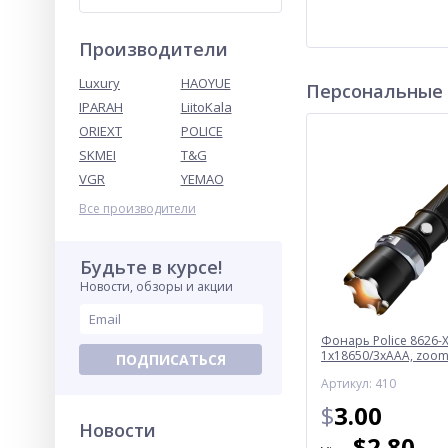
Производители
Luxury
HAOYUE
Персональные
IPARAH
LiitoKala
ORIEXT
POLICE
SKMEI
T&G
VGR
YEMAO
Все производители
Будьте в курсе!
Новости, обзоры и акции
Фонарь Police 8626-X
1х18650/3xAAA, zoom,
ПОДПИСАТЬСЯ
Box
Артикул: 410
$
3.00
Новости
$
2.80