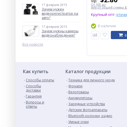
Vip:
От 100 шт
17 февраля 2015
или от общей суммы $3
Зачем нужен
видеорегистратор на
Крупный опт:
уточ
авто?
В наличии
17 февраля 2015
Зачем нужны камеры
видеонаблюдения?
В
Все новости
Как купить
Каталог продукции
Способы оплаты
Техника для личного ухода
Способы
Фонари
доставки
Велотовары
Гарантия
Аккумуляторы
Вопросы и
Зарядные устройства
ответы
Детские фотоаппараты
Bluetooth-колонки, радио
Умные очки