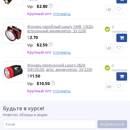
$
2.80
Vip:
Крупный опт:
уточнить
Фонарь налобный Luxury 1898, 13LED,
В
встроенный аккумулятор, ЗУ 220V
наличии
$
2.70
$
2.50
Vip:
Крупный опт:
уточнить
Фонарь переносной Luxury 2829-
В
5W+25LED, встр. аккумулятор, ЗУ 220V
наличии
$
11.50
$
10.50
Vip:
Крупный опт:
уточнить
Будьте в курсе!
Новости, обзоры и акции
ПОДПИСАТЬСЯ