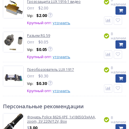
Грозозащита LUX 1916-1 видео
наличии
$
2.00
Опт
$
2.00
Vip:
Крупный опт:
уточнить
В
Разъем RG 59
наличии
$
0.05
Опт
$
0.05
Vip:
Крупный опт:
уточнить
В
Преобразователь LUX 1917
наличии
$
0.30
Опт
$
0.30
Vip:
Крупный опт:
уточнить
Персональные рекомендации
Фонарь Police 8626-XPE, 1х18650/3xAAA,
В
zoom, ЗУ 220V/12V, Box
наличии
$
3.00