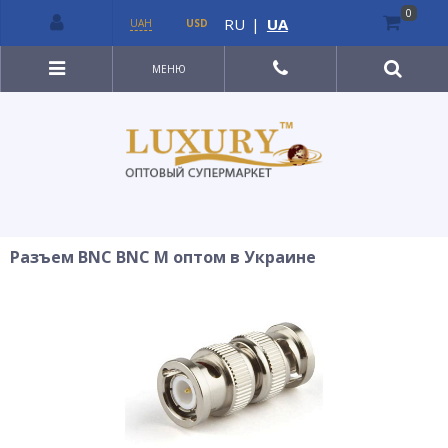
0
RU
|
UA
UAH
USD
МЕНЮ
Разъем BNC BNC М оптом в Украине