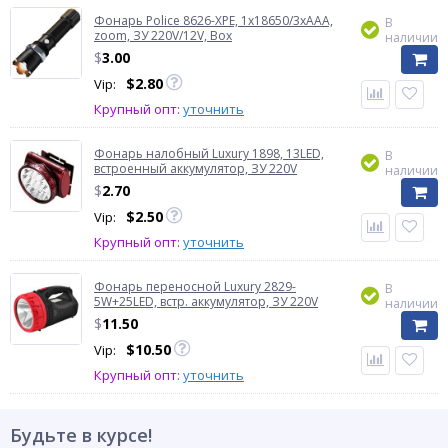
Фонарь Police 8626-XPE, 1х18650/3xAAA,
В
zoom, ЗУ 220V/12V, Box
наличии
$
3.00
$
2.80
Vip:
Крупный опт:
уточнить
Фонарь налобный Luxury 1898, 13LED,
В
встроенный аккумулятор, ЗУ 220V
наличии
$
2.70
$
2.50
Vip:
Крупный опт:
уточнить
Фонарь переносной Luxury 2829-
В
5W+25LED, встр. аккумулятор, ЗУ 220V
наличии
$
11.50
$
10.50
Vip:
Крупный опт:
уточнить
Будьте в курсе!