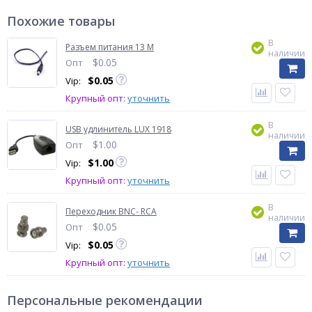
Похожие товары
В
Разъем питания 13 М
наличии
$
0.05
Опт
$
0.05
Vip:
Крупный опт:
уточнить
В
USB удлинитель LUX 1918
наличии
$
1.00
Опт
$
1.00
Vip:
Крупный опт:
уточнить
В
Переходник BNC- RCA
наличии
$
0.05
Опт
$
0.05
Vip:
Крупный опт:
уточнить
Персональные рекомендации