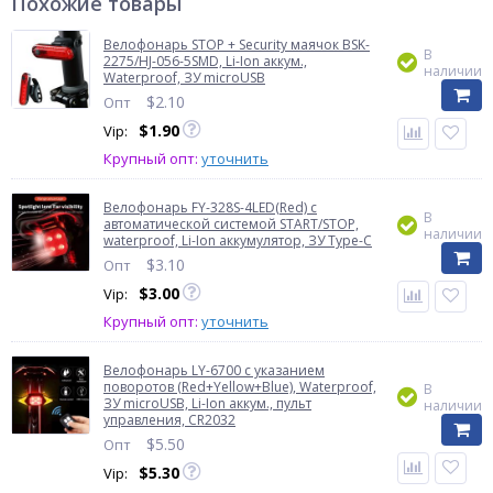
Похожие товары
Велофонарь STOP + Security маячoк BSK-
В
2275/HJ-056-5SMD, Li-Ion аккум.,
наличии
Waterproof, ЗУ microUSB
$
2.10
Опт
$
1.90
Vip:
Крупный опт:
уточнить
Велофонарь FY-328S-4LED(Red) с
В
автоматической системой START/STOP,
наличии
waterproof, Li-Ion аккумулятор, ЗУ Type-C
$
3.10
Опт
$
3.00
Vip:
Крупный опт:
уточнить
Велофонарь LY-6700 с указанием
поворотов (Red+Yellow+Blue), Waterproof,
В
ЗУ microUSB, Li-Ion аккум., пульт
наличии
управления, CR2032
$
5.50
Опт
$
5.30
Vip: