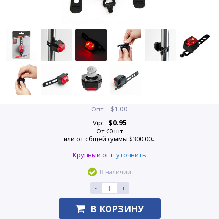
$
1.00
Опт
$
0.95
Vip:
От 60 шт
или от общей суммы $300.00...
Крупный опт:
уточнить
В наличии
-
+
В КОРЗИНУ