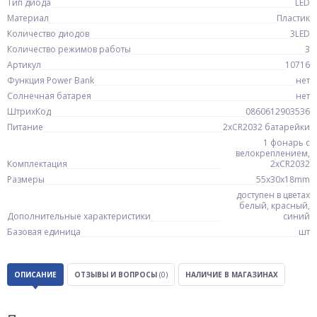
Тип диода
LED
Материал
Пластик
Количество диодов
3LED
Количество режимов работы
3
Артикул
10716
Функция Power Bank
нет
Солнечная батарея
нет
ШтрихКод
0860612903536
Питание
2xCR2032 батарейки
1 фонарь с
велокреплением,
Комплектация
2xCR2032
Размеры
55x30x18mm
доступен в цветах
белый, красный,
Дополнительные характеристики
синий
Базовая единица
шт
ОПИСАНИЕ
ОТЗЫВЫ И ВОПРОСЫ
(0)
НАЛИЧИЕ В МАГАЗИНАХ