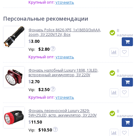
Крупный опт:
уточнить
Персональные рекомендации
Фонарь Police 8626-XPE, 1х18650/3xAAA,
В
zoom, ЗУ 220V/12V, Box
наличии
$
3.00
$
2.80
Vip:
Крупный опт:
уточнить
Фонарь налобный Luxury 1898, 13LED,
В
встроенный аккумулятор, ЗУ 220V
наличии
$
2.70
$
2.50
Vip:
Крупный опт:
уточнить
Фонарь переносной Luxury 2829-
В
5W+25LED, встр. аккумулятор, ЗУ 220V
наличии
$
11.50
$
10.50
Vip: