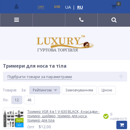
0
UA
|
RU
UAH
USD
Тримери для носа та тіла
Підібрати товари за параметрами
Товарів:
За
:
Рейтингом
Замовчуванням
Ціною
По
:
12
48
Тример VGR 4 в 1 V-630 BLACK, 4 насадки -
В
тример, шейвер, тример для носа,
наявності
тример для тіла
NEW
ХІТ
$
12.00
Опт