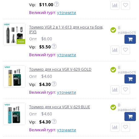
$
11.00
Vip:
Великий гурт:
уточнити
Тример VGR 2 в 1 V-613 для носа та брів,
В
IPX5
наявності
$
6.00
Опт
NEW
$
5.50
Vip:
Великий гурт:
уточнити
В
Тример для носа VGR V-629 GOLD
наявності
$
4.60
Опт
$
4.30
Vip:
Великий гурт:
уточнити
В
Тример для носа VGR V-629 BLUE
наявності
$
4.60
Опт
$
4.30
Vip:
Великий гурт:
уточнити