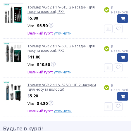
Тример VGR 2 в 1 V-615, 2 насадки (для
В
носу та волосся), IPX4
наявності
$
5.80
$
5.50
Vip:
Великий гурт:
уточнити
Тример VGR 2 в 1 V-603, 2 насадки (для
В
носу та волосся), IPX5
наявності
$
11.00
$
10.50
Vip:
Великий гурт:
уточнити
Тример VGR 2 в 1 V-626 BLUE, 2 насадки
В
(для носу та волосся)
наявності
$
5.20
$
4.80
Vip:
Великий гурт:
уточнити
Будьте в курсі!