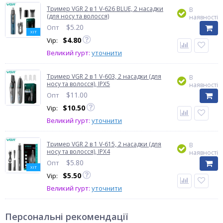
Тример VGR 2 в 1 V-626 BLUE, 2 насадки
В
(для носу та волосся)
наявності
$
5.20
Опт
ХІТ
$
4.80
Vip:
Великий гурт:
уточнити
Тример VGR 2 в 1 V-603, 2 насадки (для
В
носу та волосся), IPX5
наявності
$
11.00
Опт
$
10.50
Vip:
Великий гурт:
уточнити
Тример VGR 2 в 1 V-615, 2 насадки (для
В
носу та волосся), IPX4
наявності
$
5.80
Опт
ХІТ
$
5.50
Vip:
Великий гурт:
уточнити
Персональні рекомендації