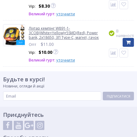
$
8.30
Vip:
Великий гурт:
уточнити
Ліхтар кемпінг W891-1-
В
3COB(White+Yellow)+5SMD(Red), Power
наявності
bank, 2x18650, ЗП Type-C, магніт, гачок
ХІТ
$
11.00
Опт
$
10.00
Vip:
Великий гурт:
уточнити
Будьте в курсі!
Новини, огляди й акції
ПІДПИСАТИСЯ
Приєднуйтесь