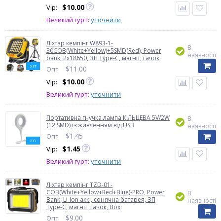
$
10.00
Vip:
Великий гурт:
уточнити
Ліхтар кемпінг W893-1-
В
30COB(White+Yellow)+5SMD(Red), Power
наявності
bank, 2x18650, ЗП Type-C, магніт, гачок
ХІТ
$
11.00
Опт
$
10.00
Vip:
Великий гурт:
уточнити
Портативна гнучка лампа КІЛЬЦЕВА 5V/2W
В
(12 SMD) із живленням від USB
наявності
$
1.45
Опт
ХІТ
$
1.45
Vip:
Великий гурт:
уточнити
Ліхтар кемпінг TZD-01-
COB(White+Yellow+Red+Blue)-PRO, Power
В
Bank, Li-Ion акк., сонячна батарея, ЗП
наявності
Type-C, магніт, гачок, Box
$
9.00
Опт