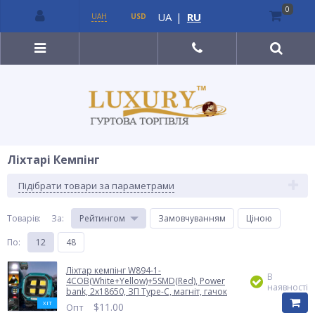
0
UA
|
RU
UAH
USD
Ліхтарі Кемпінг
Підібрати товари за параметрами
Товарів:
За
:
Рейтингом
Замовчуванням
Ціною
По
:
12
48
Ліхтар кемпінг W894-1-
В
4COB(White+Yellow)+5SMD(Red), Power
наявності
bank, 2x18650, ЗП Type-C, магніт, гачок
ХІТ
$
11.00
Опт