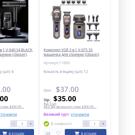
в 1 V-640 S4 BLACK,
Комплект VGR 3 в 1 V-675 S3,
ижки (clipper),
машинка для стрижки (clipper),
обритва (шейвер),
тример та електробритва
Артикул:11869
(шейвер), 6000-8000RPM, IPX6
у (шт):
6
Кількість в ящику (шт):
12
.00
$
37.00
Опт
.00
$
35.00
Vip:
Від 5 шт
 суми $300.00...
або від загальної суми $300.00...
уточнити
Великий гурт:
уточнити
-
+
В наявності
-
+
В КОШИК
В КОШИК