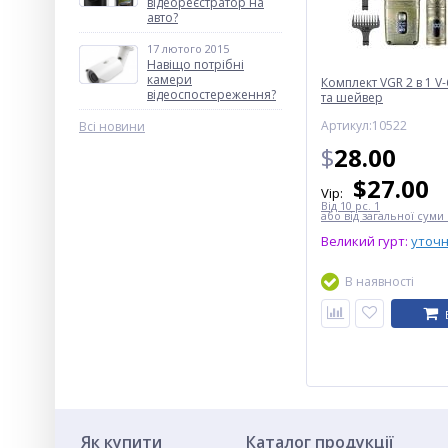
відеореєстратор на
авто?
17 лютого 2015
Навіщо потрібні
камери
Комплект VGR 2 в 1 V
відеоспостереження?
та шейвер
Артикул:10522
Всі новини
$
28.00
$
27.00
Vip:
Від 10 pc. 1
або від загальної суми 
Великий гурт:
уточ
В наявності
Як купити
Каталог продукції