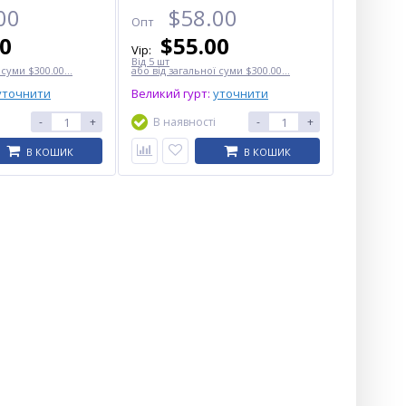
00
$
58.00
Опт
00
$
55.00
Vip:
Від 5 шт
 суми $300.00...
або від загальної суми $300.00...
уточнити
Великий гурт:
уточнити
-
+
В наявності
-
+
В КОШИК
В КОШИК