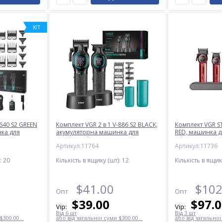
ХІТ
-640 S2 GREEN
Комплект VGR 2 в 1 V-886 S2 BLACK,
Комплект VGR ST
ка для
акумуляторна машинка для
RED, машинка д
та триммер
стрижки (clipper) та триммер
(Clipper), трим
Артикул:11764
Артикул:11736
:
20
Кількість в ящику (шт):
12
Кількість в ящик
$
41.00
$
102
Опт
Опт
$
39.00
$
97.
Vip:
Vip:
Від 6 шт
Від 3 шт
$300.00...
або від загальної суми $300.00...
або від загальної