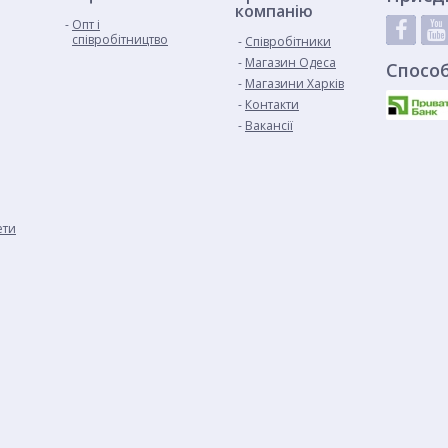
компанію
Опт і
співробітництво
Cпівробітники
Магазин Одеса
Спосо
Магазини Харків
Контакти
Вакансії
ети