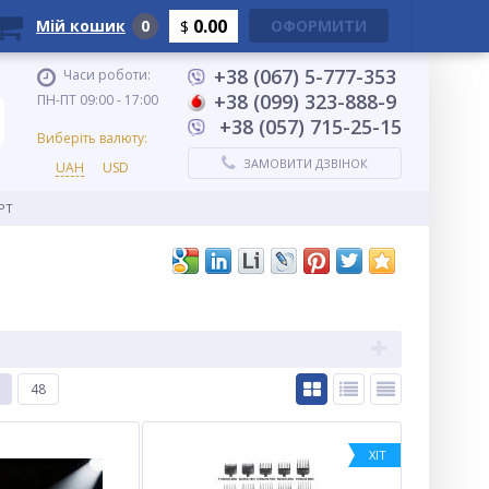
0.00
Мій кошик
0
ОФОРМИТИ
$
+38 (067) 5-777-353
Часи роботи:
+38 (099) 323-888-9
ПН-ПТ 09:00 - 17:00
+38 (057) 715-25-15
Виберіть валюту:
ЗАМОВИТИ ДЗВІНОК
UAH
USD
PT
48
ХІТ