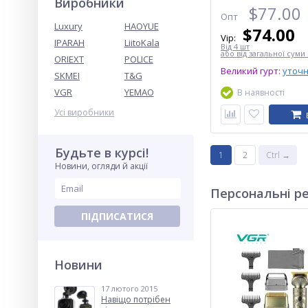
Виробники
$
77.00
Опт
Luxury
HAOYUE
$
74.00
Vip:
IPARAH
LiitoKala
Від 4 шт
або від загальної суми 
ORIEXT
POLICE
Великий гурт:
уточ
SKMEI
T&G
VGR
YEMAO
В наявності
Усі виробники
Будьте в курсі!
1
2
Ctrl →
Новини, огляди й акції
Персональні р
ПІДПИСАТИСЯ
Новини
17 лютого 2015
Навіщо потрібен