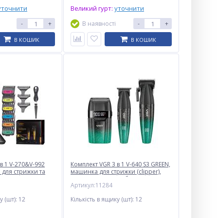
уточнити
Великий гурт:
уточнити
-
+
В наявності
-
+
В КОШИК
В КОШИК
NEW
Плойка пять волн VGR V-528,
80-230°C, керамічне
покриття, 62 W
$
14.50
в 1 V-270&V-992
Опт
Комплект VGR 3 в 1 V-640 S3 GREEN,
для стрижки та
машинка для стрижки (clipper),
$13.50
тример та електробритва
Vip:
Артикул:11284
(шейвер)
у (шт):
12
Кількість в ящику (шт):
12