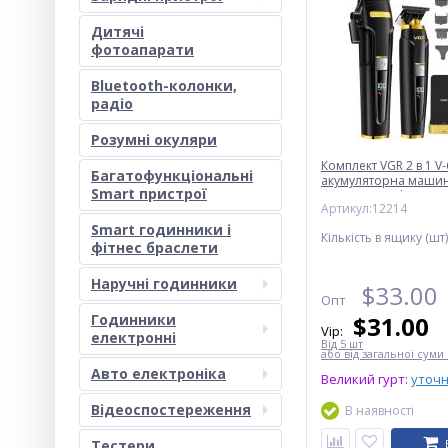
Дитячі
фотоапарати
Bluetooth-колонки,
радіо
Розумні окуляри
Комплект VGR 2 в 1 V
Багатофункціональні
акумуляторна машин
Smart пристрої
стриження (clipper) 
Артикул:12214
Smart годинники і
Кількість в ящику (шт)
фітнес браслети
Наручні годинники
$
33.00
Опт
Годинники
$
31.00
Vip:
електронні
Від 5 шт
або від загальної суми 
Авто електроніка
Великий гурт:
уточ
Відеоспостереження
В наявності
Тестери