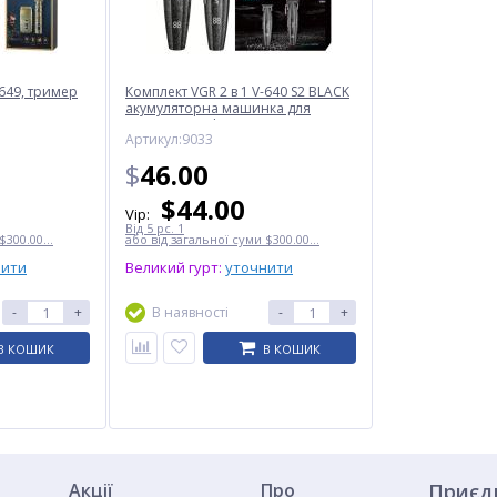
-649, тример
Комплект VGR 2 в 1 V-640 S2 BLACK
акумуляторна машинка для
стриження (clipper) та триммер
Артикул:9033
$
46.00
$
44.00
Vip:
Від 5 pc. 1
$300.00...
або від загальної суми $300.00...
нити
Великий гурт:
уточнити
-
+
В наявності
-
+
В КОШИК
В КОШИК
Акції
Про
Приєд