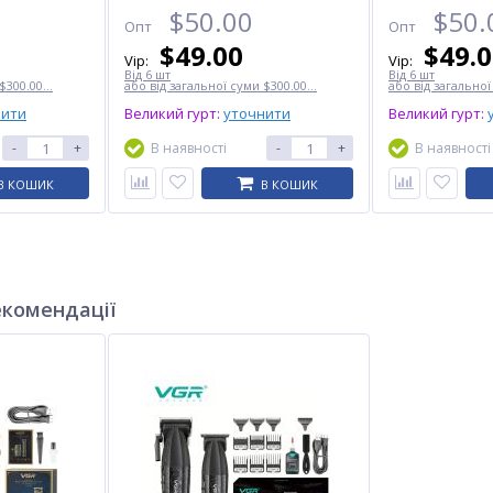
$
50.00
$
50.
Опт
Опт
$
49.00
$
49.
Vip:
Vip:
Від 6 шт
Від 6 шт
$300.00...
або від загальної суми $300.00...
або від загальної
нити
Великий гурт:
уточнити
Великий гурт:
-
+
В наявності
-
+
В наявності
В КОШИК
В КОШИК
екомендації