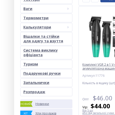
Ваги
Термометри
Калькулятори
Вішалки та стійки
для одягу та взуття
Система виклику
офіціанта
Туризм
Комплект VGR 2 в 1 V
акумуляторна машин
стриження (clipper) 
Подарункові ручки
Артикул:11776
Запальнички
Кількість в ящику (шт)
Розпродаж
$
46.00
Опт
Новинки
$
44.00
НОВИЙ
Vip:
Від 5 шт
або від загальної суми 
Хіти продажів
ХІТ