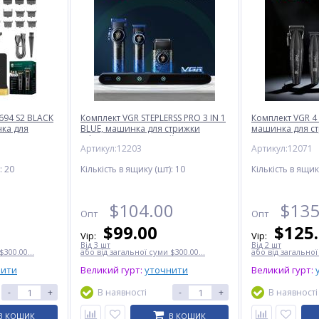
-694 S2 BLACK
Комплект VGR STEPLERSS PRO 3 IN 1
Комплект VGR 4 
ка для
BLUE, машинка для стрижки
машинка для стр
та триммер
(Clipper), тример, шейвер
тример, електр
Артикул:12203
Артикул:12071
фен
:
20
Кількість в ящику (шт):
10
Кількість в ящик
$
104.00
$
135
Опт
Опт
$
99.00
$
125
Vip:
Vip:
Від 3 шт
Від 2 шт
$300.00...
або від загальної суми $300.00...
або від загальної
нити
Великий гурт:
уточнити
Великий гурт:
-
+
В наявності
-
+
В наявності
В КОШИК
В КОШИК