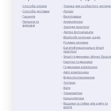
Способи оплати
Техніка для особистого догляду
Cпособи доставки
Ліхтарі
Гарантія
Велотовари
Питання та
Акумулятори
відповіді
Зарядні пристрої
Дитячі фотоапарати
Bluetooth-колонки, радіо
Розумні окуляри
Багатофункціональні Smart
пристрої
Smart годинники і фітнес брасл
Наручні годинники
Годинники електронні
Авто електроніка
Відеоспостереження
Тестери
Ваги
Термометри
Калькулятори
Вішалки та стійки для одягу та
взуття