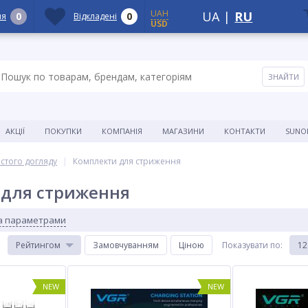
UAH
UA
|
RU
0
0
ня
Відкладені
USD
АКЦІЇ
ПОКУПКИ
КОМПАНІЯ
МАГАЗИНИ
КОНТАКТИ
SUNO
истого догляду
Комплекти для стриження
 для стриження
за параметрами
:
Рейтингом
Замовчуванням
Ціною
Показувати по
:
12
NEW
NEW