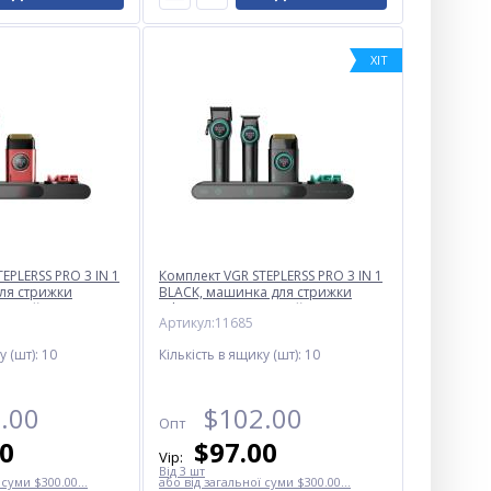
ХІТ
EPLERSS PRO 3 IN 1
Комплект VGR STEPLERSS PRO 3 IN 1
ля стрижки
BLACK, машинка для стрижки
ер, шейвер
(Clipper), тример, шейвер
Артикул:11685
у (шт):
10
Кількість в ящику (шт):
10
.00
$
102.00
Опт
00
$
97.00
Vip:
Від 3 шт
 суми $300.00...
або від загальної суми $300.00...