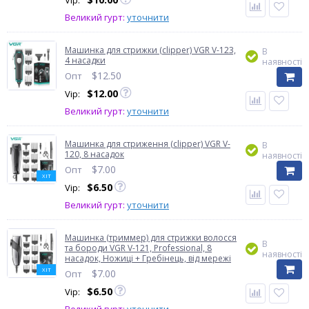
Vip:
Великий гурт:
уточнити
Машинка для стрижки (clipper) VGR V-123,
В
4 насадки
наявності
$
12.50
Опт
$
12.00
Vip:
Великий гурт:
уточнити
Машинка для стриження (clipper) VGR V-
В
120, 8 насадок
наявності
$
7.00
Опт
ХІТ
$
6.50
Vip:
Великий гурт:
уточнити
Машинка (триммер) для стрижки волосся
В
та бороди VGR V-121, Professional, 8
наявності
насадок, Ножиці + Гребінець, від мережі
ХІТ
$
7.00
Опт
$
6.50
Vip: