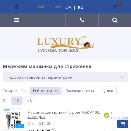
0
UA
|
RU
UAH
USD
Мережеві машинки для стриження
Підібрати товари за параметрами
Товарів:
За
:
Рейтингом
Замовчуванням
Ціною
По
:
12
48
Машинка для стрижки (clipper) VGR V-130,
В
4 насадки
наявності
$
11.00
Опт
ХІТ
$
10.00