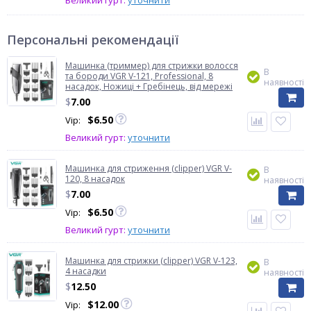
Великий гурт:
уточнити
Персональні рекомендації
Машинка (триммер) для стрижки волосся
В
та бороди VGR V-121, Professional, 8
наявності
насадок, Ножиці + Гребінець, від мережі
$
7.00
$
6.50
Vip:
Великий гурт:
уточнити
Машинка для стриження (clipper) VGR V-
В
120, 8 насадок
наявності
$
7.00
$
6.50
Vip:
Великий гурт:
уточнити
Машинка для стрижки (clipper) VGR V-123,
В
4 насадки
наявності
$
12.50
$
12.00
Vip: