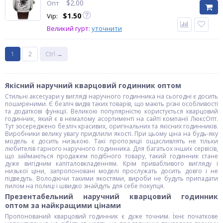
$
2.00
Опт
$
1.50
Vip:
Великий гурт:
уточнити
1
2
Ctrl →
Якісний наручний кварцовий годинник оптом
Стильні аксесуари у вигляді наручного годинника на сьогодні є досить
поширеними. Є безліч видів таких товарів, що мають різні особливості
та додаткові функції. Великою популярністю користується кварцовий
годинник, який є в немалому асортименті на сайті компанії ЛюксОпт.
Тут зосереджено безліч красивих, оригінальних та якісних годинників.
Виробники велику увагу приділили якості. При цьому ціна на будь-яку
модель є досить низькою. Такі пропозиції ощасливлять не тільки
любителів гарного наручного годинника. Для багатьох інших сервісів,
що займаються продажем подібного товару, такий годинник стане
дуже вигідним капіталовкладенням. Крім привабливого вигляду і
низької ціни, запропоновані моделі прослужать досить довго і не
підведуть. Володіючи такими якостями, вироби не будуть припадати
пилом на полиці і швидко знайдуть для себе покупця.
Презентабельний наручний кварцовий годинник
оптом за найкращими цінами
Пропонований кварцовий годинник є дуже точним. Їхнє початкове