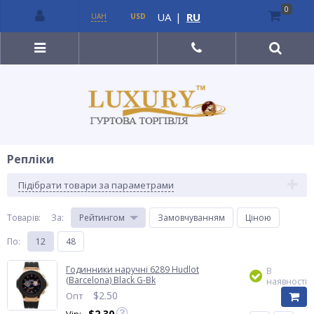
0
UA
|
RU
UAH
USD
Репліки
Підібрати товари за параметрами
Товарів:
За
:
Рейтингом
Замовчуванням
Ціною
По
:
12
48
Годинники наручні 6289 Hudlot
В
(Barcelona) Black G-Bk
наявності
$
2.50
Опт
$
2.30