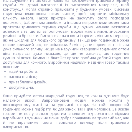
налаштування не зіб'ється навіть на продовженні тривалого терміну
служби. Усі деталі виготовлені із високоякісних матеріалів, щоб
конструкція могла справно працювати у будь-яких умовах. Система
годинника влаштована таким чином, щоб витратити мінімальну
кількість енергії. Також пристрій не засмутить свого господаря
поломкою, фабричним шлюбом та іншими неприємними моментами
протягом тривалого терміну служби. Ще одним чимало важливим
аспектом є те, що всі запропоновані моделі мають якісні, зносостійкі
ремінці та браслети. Виготовляються вони із досить міцних матеріалів,
які не шкідливі для людського організму. Так що цей годинник можна
носити тривалий час, не знімаючи. Ремінець не порветься навіть за
дуже сильного впливу. Якщо на наручний кварцовий годинник оптом
ціна надається дуже низькою, це ще не означає, що годинник
сумнівної якості. Компанія ЛюксОпт просто зробила добрий годинник
доступним для кожного. Виробники наділили наданий товар такими
якостями:
надійна робота;
висока точність;
привабливий дизайн;
доступна ціна.
Якщо придбати оптом кварцовий годинник, то кожна одиниця буде
належної якості. Запропоновані моделі можна носити у
повсякденному житті та на урочисті заходи. На сайті кварцовий
годинник можна підібрати як для жінок, так і для чоловіків. За якістю
товари не поступаються дорогим аналогам від всесвітньо відомих
виробників. Годинник не тільки добре працюватиме тривалий час, але
й не втрачатиме свого первісного вигляду після тривалого
використання.