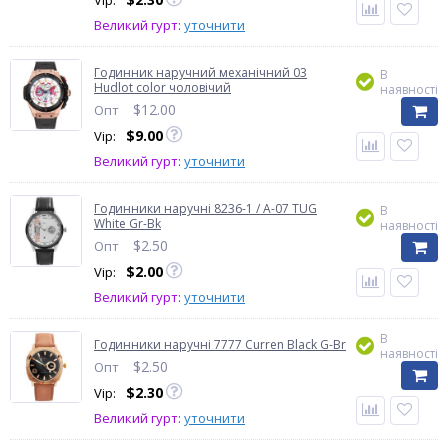
Vip:
Великий гурт:
уточнити
Годинник наручний механічний 03
В
Hudlot color чоловічий
наявності
$
12.00
Опт
$
9.00
Vip:
Великий гурт:
уточнити
Годинники наручні 8236-1 / A-07 TUG
В
White Gr-Bk
наявності
$
2.50
Опт
$
2.00
Vip:
Великий гурт:
уточнити
В
Годинники наручні 7777 Curren Black G-Br
наявності
$
2.50
Опт
$
2.30
Vip:
Великий гурт:
уточнити