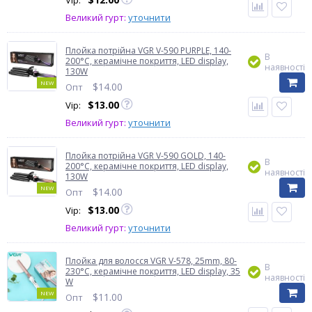
Vip:
Великий гурт:
уточнити
Плойка потрійна VGR V-590 PURPLE, 140-
В
200°C, керамічне покриття, LED display,
наявності
130W
NEW
$
14.00
Опт
$
13.00
Vip:
Великий гурт:
уточнити
Плойка потрійна VGR V-590 GOLD, 140-
В
200°C, керамічне покриття, LED display,
наявності
130W
NEW
$
14.00
Опт
$
13.00
Vip:
Великий гурт:
уточнити
Плойка для волосся VGR V-578, 25mm, 80-
В
230°C, керамічне покриття, LED display, 35
наявності
W
NEW
$
11.00
Опт