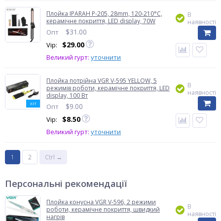
Плойка IPARAH P-205, 28mm, 120-210°C,
В
керамічне покриття, LED display, 70W
наявності
$
31.00
Опт
$
29.00
Vip:
Великий гурт:
уточнити
Плойка потрійна VGR V-595 YELLOW, 5
В
режимів роботи, керамічне покриття, LED
наявності
display, 100 Вт
ХІТ
$
9.00
Опт
$
8.50
Vip:
Великий гурт:
уточнити
1
2
Ctrl →
Персональні рекомендації
Плойка конусна VGR V-596, 2 режими
В
роботи, керамічне покриття, швидкий
наявності
нагрів