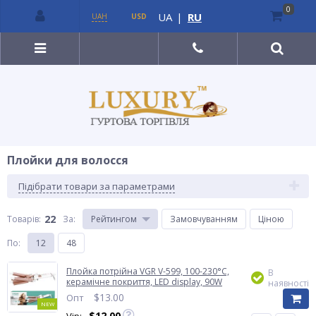
0
UA
|
RU
UAH
USD
Плойки для волосся
Підібрати товари за параметрами
22
Товарів:
За
:
Рейтингом
Замовчуванням
Ціною
По
:
12
48
Плойка потрійна VGR V-599, 100-230°C,
В
керамічне покриття, LED display, 90W
наявності
$
13.00
Опт
NEW
$
12.00