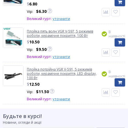
$
6.80
$
6.30
Vip:
Великий гурт:
уточнити
Плойка пять волн VGR V-597, 5 режимів
В
роботи, керамічне покриття, 100 Вт
наявності
$
10.50
$
9.50
Vip:
Великий гурт:
уточнити
Плойка потрійна VGR V-591, 5 режимів
В
роботи, керамічне покриття, LED display,
наявності
100 Вт
$
12.50
$
11.50
Vip:
Великий гурт:
уточнити
Будьте в курсі!
Новини, огляди й акції