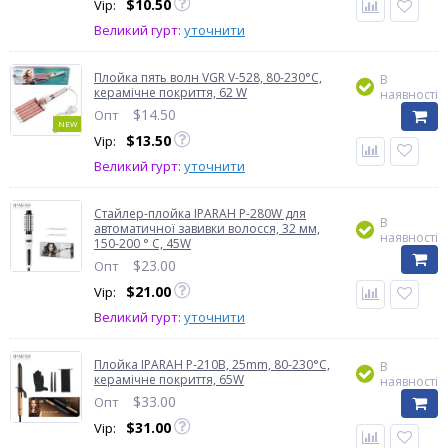
$
10.50
Vip:
Великий гурт:
уточнити
Плойка пять волн VGR V-528, 80-230°C,
В
керамічне покриття, 62 W
наявності
$
14.50
Опт
NEW
$
13.50
Vip:
Великий гурт:
уточнити
Стайлер-плойка IPARAH P-280W для
В
автоматичної завивки волосся, 32 мм,
наявності
150-200 ° C, 45W
$
23.00
Опт
$
21.00
Vip:
Великий гурт:
уточнити
Плойка IPARAH P-210B, 25mm, 80-230°C,
В
керамічне покриття, 65W
наявності
$
33.00
Опт
$
31.00
Vip: