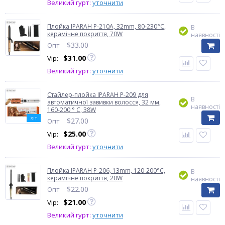
Великий гурт:
уточнити
Плойка IPARAH P-210A, 32mm, 80-230°C,
В
керамічне покриття, 70W
наявності
$
33.00
Опт
$
31.00
Vip:
Великий гурт:
уточнити
Стайлер-плойка IPARAH P-209 для
В
автоматичної завивки волосся, 32 мм,
наявності
160-200 ° C, 38W
ХІТ
$
27.00
Опт
$
25.00
Vip:
Великий гурт:
уточнити
Плойка IPARAH P-206, 13mm, 120-200°C,
В
керамічне покриття, 20W
наявності
$
22.00
Опт
$
21.00
Vip:
Великий гурт:
уточнити