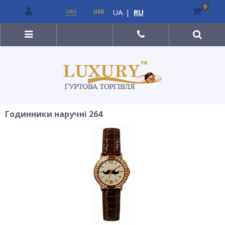
0
UA
|
RU
UAH
USD
Годинники наручні 264