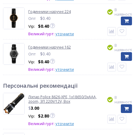
В
Годинники наручні 224
наявності
$
0.40
Опт
$
0.40
Vip:
Великий гурт:
уточнити
В
Годинники наручні 162
наявності
$
0.40
Опт
$
0.40
Vip:
Великий гурт:
уточнити
Персональні рекомендації
Ліхтар Police 8626-XPE, 1х18650/3xAAA,
В
zoom, ЗП 220V/12V, Box
наявності
$
3.00
$
2.80
Vip:
Великий гурт:
уточнити