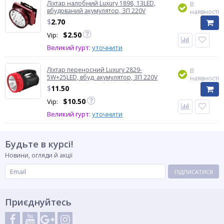
Ліхтар налобний Luxury 1898, 13LED,
В
вбудований акумулятор, ЗП 220V
наявності
$
2.70
$
2.50
Vip:
Великий гурт:
уточнити
Ліхтар переносний Luxury 2829-
В
5W+25LED, вбуд. акумулятор, ЗП 220V
наявності
$
11.50
$
10.50
Vip:
Великий гурт:
уточнити
Будьте в курсі!
Новини, огляди й акції
ПІДПИСАТИСЯ
Приєднуйтесь