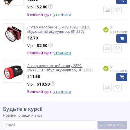
$
2.80
Vip:
Великий гурт:
уточнити
Ліхтар налобний Luxury 1898, 13LED,
В
вбудований акумулятор, ЗП 220V
наявності
$
2.70
$
2.50
Vip:
Великий гурт:
уточнити
Ліхтар переносний Luxury 2829-
В
5W+25LED, вбуд. акумулятор, ЗП 220V
наявності
$
11.50
$
10.50
Vip:
Великий гурт:
уточнити
Будьте в курсі!
Новини, огляди й акції
ПІДПИСАТИСЯ