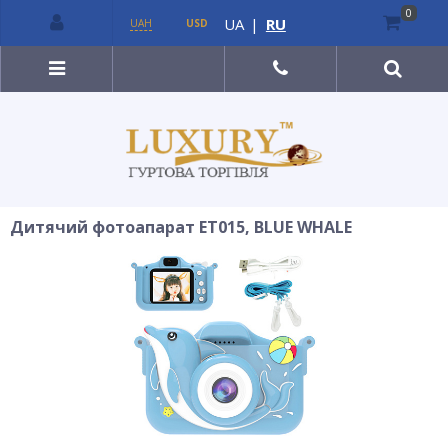
0
UA
|
RU
UAH
USD
Дитячий фотоапарат ET015, BLUE WHALE