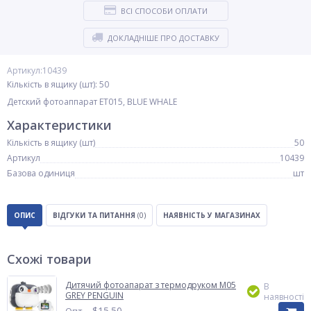
ВСІ СПОСОБИ ОПЛАТИ
ДОКЛАДНІШЕ ПРО ДОСТАВКУ
Артикул:10439
Кількість в ящику (шт): 50
Детский фотоаппарат ET015, BLUE WHALE
Характеристики
Кількість в ящику (шт)
50
Артикул
10439
Базова одиниця
шт
ОПИС
ВІДГУКИ ТА ПИТАННЯ
(0)
НАЯВНІСТЬ У МАГАЗИНАХ
Схожі товари
Дитячий фотоапарат з термодруком M05
В
GREY PENGUIN
наявності
$
15.50