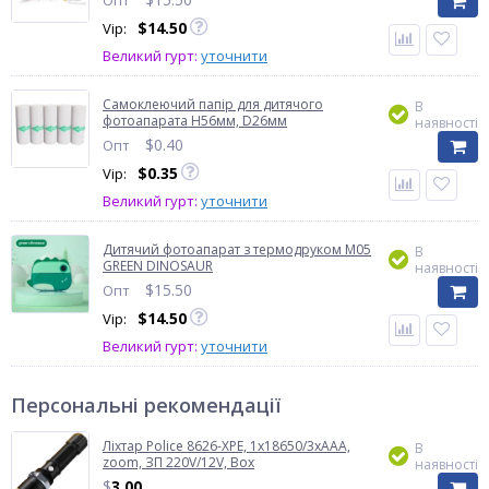
Опт
$
14.50
Vip:
Великий гурт:
уточнити
Самоклеючий папір для дитячого
В
фотоапарата H56мм, D26мм
наявності
$
0.40
Опт
$
0.35
Vip:
Великий гурт:
уточнити
Дитячий фотоапарат з термодруком M05
В
GREEN DINOSAUR
наявності
$
15.50
Опт
$
14.50
Vip:
Великий гурт:
уточнити
Персональні рекомендації
Ліхтар Police 8626-XPE, 1х18650/3xAAA,
В
zoom, ЗП 220V/12V, Box
наявності
$
3.00