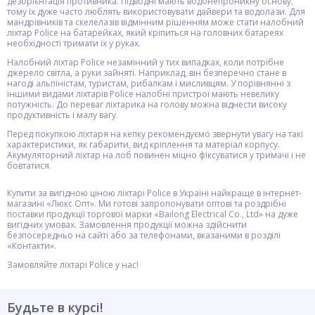
дезорієнтація противника. Підводні мають водонепроникну основу,
тому їх дуже часто люблять використовувати дайвери та водолази. Для
мандрівників та скелелазів відмінним рішенням може стати налобний
ліхтар Police на батарейках, який кріпиться на головних батареях
необхідності тримати їх у руках.
Налобний ліхтар Police незамінний у тих випадках, коли потрібне
джерело світла, а руки зайняті. Наприклад, він безперечно стане в
нагоді альпіністам, туристам, рибалкам і мисливцям. У порівнянні з
іншими видами ліхтарів Police налобні пристрої мають невелику
потужність. До переваг ліхтарика на голову можна віднести високу
продуктивність і малу вагу.
Перед покупкою ліхтаря на кепку рекомендуємо звернути увагу на такі
характеристики, як габарити, вид кріплення та матеріал корпусу.
Акумуляторний ліхтар на лоб повинен міцно фіксуватися у тримачі і не
бовтатися.
Купити за вигідною ціною ліхтарі Police в Україні найкраще в інтернет-
магазині «Люкс Опт». Ми готові запропонувати оптові та роздрібні
поставки продукції торгової марки «Bailong Electrical Co., Ltd» на дуже
вигідних умовах. Замовлення продукції можна здійснити
безпосередньо на сайті або за телефонами, вказаними в розділі
«Контакти».
Замовляйте ліхтарі Police у нас!
Будьте в курсі!