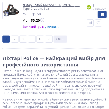
Ліхтар налобний W518-TG, 2x18650, ЗП
В
Type-C, zoom, Box
наявності
$
5.50
Опт
$
5.20
Vip:
Великий гурт:
уточнити
1
2
3
...
8
9
Ctrl →
Ліхтарі Police — найкращий вибір для
професійного використання
Ліхтарі Rolice Bailong – один із лідерів світового ринку освітлювальної
продукції. Важко собі уявити, але китайський бренд став одним із
найкращих не лише у себе на батьківщині, а й у всьому світі. Компанії-
виробнику з однойменною назвою знадобилося трохи більше 10
років, щоб зайняти перші позиції рейтингів за якістю своєї продукції.
Сьогодні знамениті ліхтарики Police від компанії Bailong продаються в
США, Німеччині, країнах Азії, в Росії та, звичайно ж, в Україні.
Не в останню чергу, популярність бренду стала результатом відмінної і
першокласної якості продукції. Будь-який сучасний ліхтар Bailong
Police – це дуже яскравий та потужний пристрій для освітлення, Котре