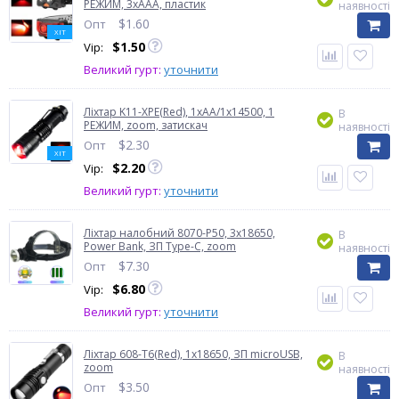
РЕЖИМ, 3хААА, пластик
наявності
$
1.60
Опт
ХІТ
$
1.50
Vip:
Великий гурт:
уточнити
Ліхтар K11-XPE(Red), 1хАА/1x14500, 1
В
РЕЖИМ, zoom, затискач
наявності
$
2.30
Опт
ХІТ
$
2.20
Vip:
Великий гурт:
уточнити
Ліхтар налобний 8070-P50, 3x18650,
В
Power Bank, ЗП Type-C, zoom
наявності
$
7.30
Опт
$
6.80
Vip:
Великий гурт:
уточнити
Ліхтар 608-T6(Red), 1x18650, ЗП microUSB,
В
zoom
наявності
$
3.50
Опт