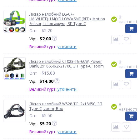
Ліхтар налобний LG-07-
В
LM(WHITE)+LM(YELLOW)+SMD(RED), Motion
наявності
Sensor, Li-Ion аккум., ЗП Type-C
$
2.20
Опт
$
2.00
Vip:
Великий гурт:
уточнити
Ліхтар налобний CT023-TG-60W, Power
В
Bank, 2x18650/2x21700, ЗП Type-C, zoom
наявності
$
15.00
Опт
$
14.00
Vip:
Великий гурт:
уточнити
Ліхтар налобний W528-TG, 2x18650, ЗП
В
Type-C, zoom, Box
наявності
$
5.50
Опт
$
5.20
Vip:
Великий гурт:
уточнити