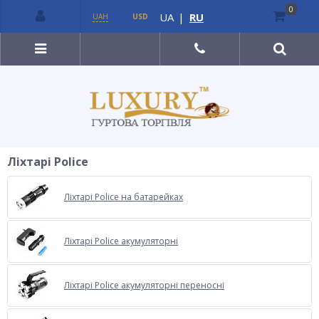
0
UA
|
RU
UAH
USD
Ліхтарі Police
Ліхтарі Police на батарейках
Ліхтарі Police акумуляторні
Ліхтарі Police акумуляторні переносні