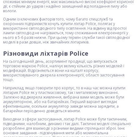
споживає мінімум енергії, має максимально високі коефіцієнт корисної
дії, є стійким до ударів і надійно захищений від попадання пилу або
вологи.
Одним із ключових факторів того, чому багато спецслужб та
охоронних підприємств хочуть купити ліхтар Police, полягає у
використанні світлодіодного типу освітлення. На відміну від простої
лампи світлодіод не нагрівається, тому споживання електроенергії у
нього в 5-6 разів нижче. При цьому термін служби такої світлодіодної
моделі в рази довше, ніж звичайних ліхтариків.
Різновиди ліхтарів Police
На сьогоднішній день, асортимент продукції, що випускається
торговою маркою Police, налічує велику кількість різних моделей і
модифікацій. Відрізняються вони на кшталт корпусу,
використовуваного джерела електроенергії, області застосування
тощо.
Наприклад, якщо говорити про корпус, то в наш час можна купити
ліхтарик Police як у пластмасовому, так і металевому виконанні.
Залежно від джерела живлення, вибрана вами модель може бути
акумуляторною, або на батарейках. Перший варіант виглядає
ефективнішим, оскільки акумулятор завжди можна зарядити, а
батарейки періодично доведеться міняти.
Виходячи з сфери застосування, ліхтар Police може бути тактичним,
підводними, налобним, динамо і так далі. Тактичні моделі спеціально
розроблені для взаємодії з різними видами стрілецької зброї. Їхнє
основне завдання - підсвічування мети або моментальна