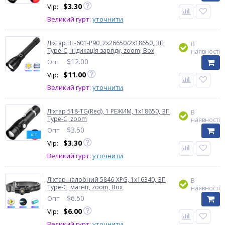
$
3.30
Vip:
Великий гурт:
уточнити
Ліхтар BL-601-P90, 2x26650/2x18650, ЗП
В
Type-C, індикація заряду, zoom, Box
наявності
$
12.00
Опт
$
11.00
Vip:
Великий гурт:
уточнити
Ліхтар 518-TG(Red), 1 РЕЖИМ, 1x18650, ЗП
В
Type-C, zoom
наявності
$
3.50
Опт
ХІТ
$
3.30
Vip:
Великий гурт:
уточнити
Ліхтар налобний 5846-XPG, 1x16340, ЗП
В
Type-C, магніт, zoom, Box
наявності
$
6.50
Опт
$
6.00
Vip:
Великий гурт:
уточнити