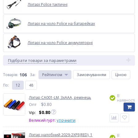
Ліхтарі Police тактичні
Ліхтарі на чоло Police на батарейках
Ліхтарі на чоло Police акумуляторні
Підібрати товари за параметрами
106
Товарів:
За
:
Рейтингом
Замовчуванням
Ціною
По
:
12
48
В
Ліхтар CA001-LM, 3xAAA, ремінець
наявності
$
0.80
Опт
$
0.80
Vip:
Великий гурт:
уточнити
Ліхтар налобний 2029-2XPE(RED), 1
В