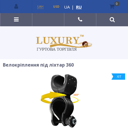
0
UA
|
RU
UAH
USD
Велокріплення під ліхтар 360
ХІТ