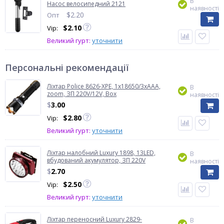
В
Насос велосипедний 2121
наявності
$
2.20
Опт
$
2.10
Vip:
Великий гурт:
уточнити
Персональні рекомендації
Ліхтар Police 8626-XPE, 1х18650/3xAAA,
В
zoom, ЗП 220V/12V, Box
наявності
$
3.00
$
2.80
Vip:
Великий гурт:
уточнити
Ліхтар налобний Luxury 1898, 13LED,
В
вбудований акумулятор, ЗП 220V
наявності
$
2.70
$
2.50
Vip:
Великий гурт:
уточнити
Ліхтар переносний Luxury 2829-
В