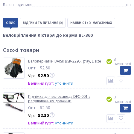
Базова одиниця
шт
ОПИС
ВІДГУКИ ТА ПИТАННЯ
(0)
НАЯВНІСТЬ У МАГАЗИНАХ
Велокріплення ліхтаря до керма BL-360
Схожі товари
В
Велоперчатки BAISK BSK-2295, gray, L size
наявності
$
2.60
Опт
$
2.50
Vip:
Великий гурт:
уточнити
Підніжка для велосипеда DFC-001 з
В
регулюванням довжини
наявності
$
2.50
Опт
$
2.30
Vip:
Великий гурт:
уточнити