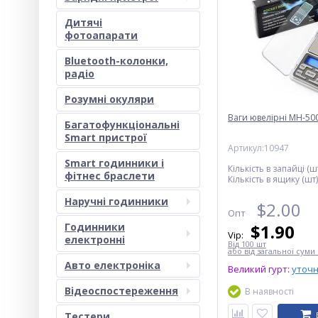
Дитячі
фотоапарати
Bluetooth-колонки,
радіо
Розумні окуляри
Ваги ювелірні MH-500,
Багатофункціональні
Smart пристрої
Артикул:10947
Smart годинники і
Кількість в запайці (шт
фітнес браслети
Кількість в ящику (шт)
Наручні годинники
$
2.00
Опт
Годинники
$
1.90
Vip:
електронні
Від 100 шт
або від загальної суми 
Авто електроніка
Великий гурт:
уточ
Відеоспостереження
В наявності
Тестери