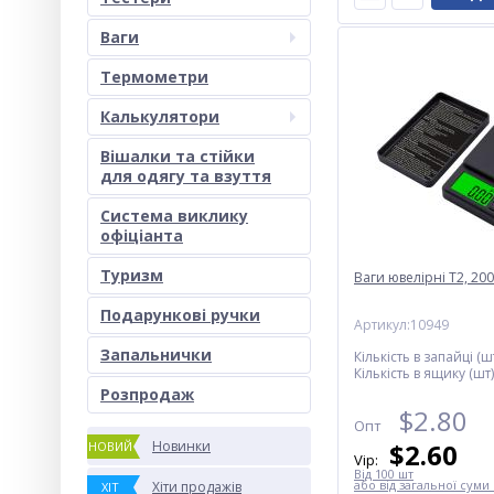
Ваги
Термометри
Калькулятори
Вішалки та стійки
для одягу та взуття
Система виклику
офіціанта
Туризм
Ваги ювелірні T2, 200г
Подарункові ручки
Артикул:10949
Запальнички
Кількість в запайці (шт
Кількість в ящику (шт)
Розпродаж
$
2.80
Опт
Новинки
$
2.60
НОВИЙ
Vip:
Від 100 шт
або від загальної суми 
Хіти продажів
ХІТ