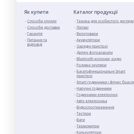
Як купити
Каталог продукції
Способи оплати
Техніка для особистого догляду
Cпособи доставки
Ліхтарі
Гарантія
Велотовари
Питання та
Акумулятори
відповіді
Зарядні пристрої
Дитячі фотоапарати
Bluetooth-колонки, радіо
Розумні окуляри
Багатофункціональні Smart
пристрої
Smart годинники і фітнес брасл
Наручні годинники
Годинники електронні
Авто електроніка
Відеоспостереження
Тестери
Ваги
Термометри
Калькулятори