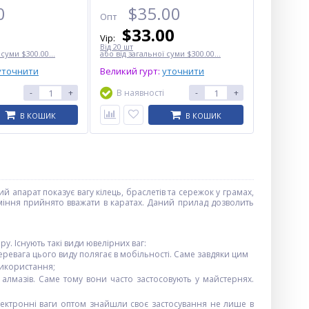
0
$
35.00
Опт
$
33.00
Vip:
Від 20 шт
 суми $300.00...
або від загальної суми $300.00...
уточнити
Великий гурт:
уточнити
-
+
В наявності
-
+
В КОШИК
В КОШИК
апарат показує вагу кілець, браслетів та сережок у грамах,
каміння прийнято вважати в каратах. Даний прилад дозволить
у. Існують такі види ювелірних ваг:
перевага цього виду полягає в мобільності. Саме завдяки цим
використання;
алмазів. Саме тому вони часто застосовують у майстернях.
лектронні ваги оптом знайшли своє застосування не лише в