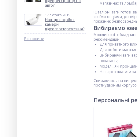
відеореєстратор на
магазинах та ломбар
авто?
Ювелірні ваги готові з
17 лютого 2015
своїми опціями, розмі
Навіщо потрібні
показник безпосередньо
камери
Вибираємо юве
відеоспостереження?
Можливості обладнання
Всі новини
рекомендацій:
Для приватного вико
Для роботи магазині
Вибираючи ваги варт
показань;
Моделі, які пройшли
Не варто платити за
Спираючись на вищеопи
протиударним корпусом
Персональні р