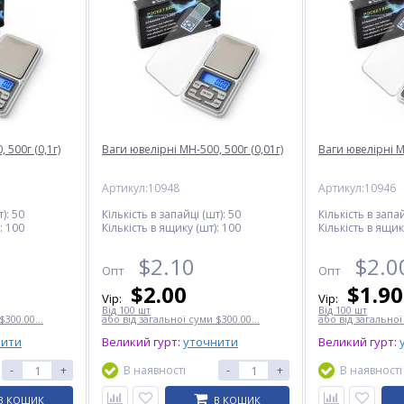
 500г (0,1г)
Ваги ювелірні MH-500, 500г (0,01г)
Ваги ювелірні M
Артикул:10948
Артикул:10946
):
50
Кількість в запайці (шт):
50
Кількість в запай
:
100
Кількість в ящику (шт):
100
Кількість в ящик
$
2.10
$
2.0
Опт
Опт
$
2.00
$
1.90
Vip:
Vip:
Від 100 шт
Від 100 шт
$300.00...
або від загальної суми $300.00...
або від загальної
нити
Великий гурт:
уточнити
Великий гурт:
-
+
В наявності
-
+
В наявності
В КОШИК
В КОШИК