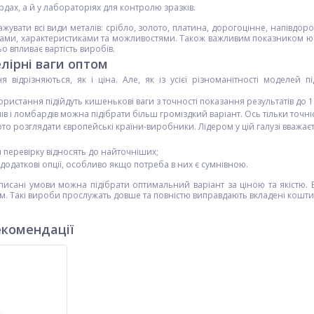
дах, а й у лабораторіях для контролю зразків.
важувати всі види металів: срібло, золото, платина, дорогоцінне, напівдор
рами, характеристиками та можливостями. Також важливим показником ювел
 впливає вартість виробів.
лірні ваги оптом
 відрізняються, як і ціна. Але, як із усієї різноманітності моделей 
ристання підійдуть кишенькові ваги з точності показання результатів до 1 
в і ломбардів можна підібрати більш громіздкий варіант. Ось тільки точні
о розглядати європейські країни-виробники. Лідером у цій галузі вважаєть
 перевірку відносять до найточніших;
 додаткові опції, особливо якщо потреба в них є сумнівною.
сані умови можна підібрати оптимальний варіант за ціною та якістю. В
. Такі вироби прослужать довше та повністю виправдають вкладені кошти
екомендації