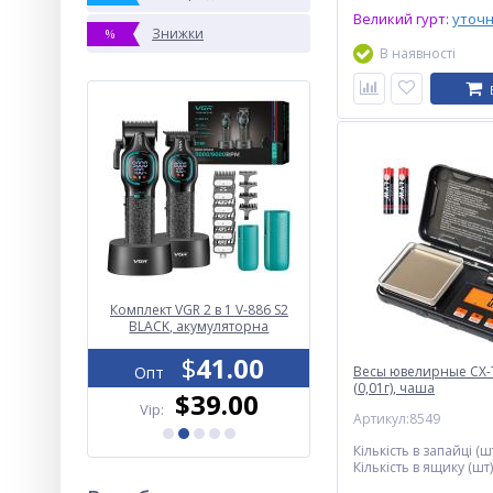
Великий гурт:
уточ
Знижки
%
В наявності
браження
Комплект VGR 2 в 1 V-886 S2
Годинники наручні 219
налу S101
BLACK, акумуляторна
SKMEI, BLACK
машинка для стрижки
8.00
(clipper) та триммер
$
41.00
$
6.80
Опт
Весы ювелирные CX-T
Опт
(0,01г), чаша
.00
$39.00
$6.50
Vip:
Vip:
Артикул:8549
Кількість в запайці (шт
Кількість в ящику (шт)