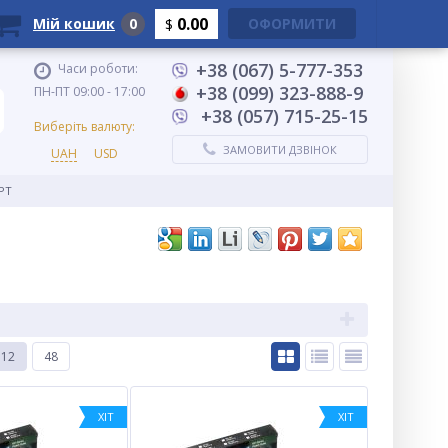
0.00
Мій кошик
0
ОФОРМИТИ
$
+38 (067) 5-777-353
Часи роботи:
+38 (099) 323-888-9
ПН-ПТ 09:00 - 17:00
+38 (057) 715-25-15
Виберіть валюту:
ЗАМОВИТИ ДЗВІНОК
UAH
USD
PT
12
48
ХІТ
ХІТ