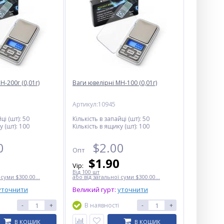
H-200г (0,01г)
Ваги ювелірні MH-100 (0,01г)
Артикул:10945
ці (шт):
50
Кількість в запайці (шт):
50
у (шт):
100
Кількість в ящику (шт):
100
0
$
2.00
Опт
$
1.90
Vip:
Від 100 шт
 суми $300.00...
або від загальної суми $300.00...
уточнити
Великий гурт:
уточнити
-
+
В наявності
-
+
В КОШИК
В КОШИК