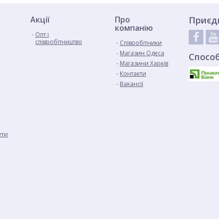
Акції
Про
Приєд
компанію
Опт і
співробітництво
Cпівробітники
Магазин Одеса
Спосо
Магазини Харків
Контакти
Вакансії
ети