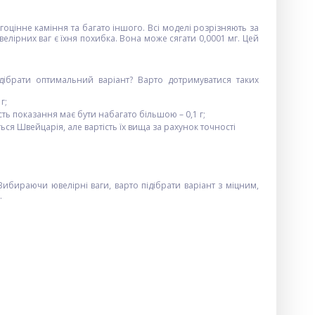
огоцінне каміння та багато іншого. Всі моделі розрізняють за
ірних ваг є їхня похибка. Вона може сягати 0,0001 мг. Цей
підібрати оптимальний варіант? Варто дотримуватися таких
г;
сть показання має бути набагато більшою – 0,1 г;
ся Швейцарія, але вартість їх вища за рахунок точності
ибираючи ювелірні ваги, варто підібрати варіант з міцним,
.