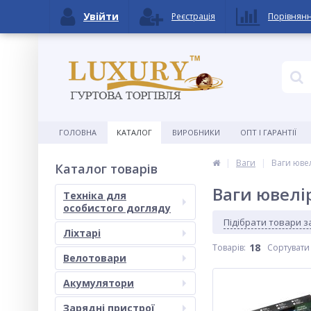
Увійти
Реєстрація
Порівнян
ГОЛОВНА
КАТАЛОГ
ВИРОБНИКИ
ОПТ І ГАРАНТІЇ
Ваги
Ваги юве
Каталог товарів
Ваги ювелі
Техніка для
особистого догляду
Підібрати товари 
Ліхтарі
18
Товарів:
Сортувати
Велотовари
Акумулятори
Зарядні пристрої