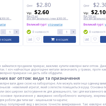
$
2.80
$
2.3
Опт
Опт
$
2.60
$
2.10
Vip:
Vip:
Від 25 шт
Від 100 шт
$300.00...
або від загальної суми $300.00...
або від загальної
нити
Великий гурт:
уточнити
Великий гурт:
-
+
В наявності
-
+
В наявності
В КОШИК
В КОШИК
айматися продажем прикрас, важливо купити ювелірні ваги оптом. Даний 
атах. І хоч найчастіше дорогоцінні метали визначають у грамах, проте 
велірної прикраси і не дасть себе обдурити.
них ваг оптом: види та призначення
лірні ваги дуже схожі на лабораторні. Але можуть мати інші одиниці вимір
нькові - невеликий агрегат, який з легкістю поміщається в руці. Основна 
ли своє широке застосування як для домашнього, так і для магазинного 
 основне призначення у зважуванні необробленого матеріалу, зокрема 
ля роботи два типи ваг - кишенькові та каратні;
більш популярний вид з високою точністю вимірювання. Такі ювелірні е