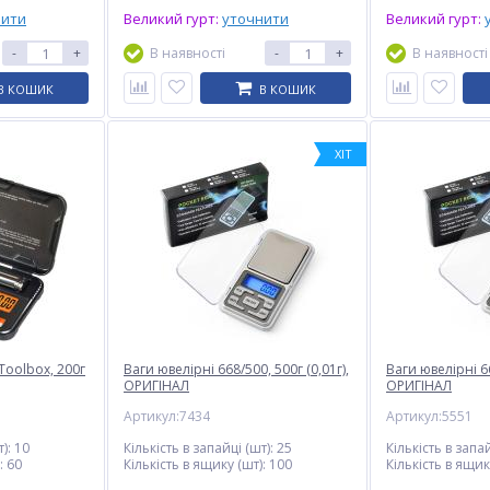
нити
Великий гурт:
уточнити
Великий гурт:
-
+
В наявності
-
+
В наявності
В КОШИК
В КОШИК
ХІТ
9BK
Електробритва VGR V-347
Подарункова ручка
BLUE, роторна, IPX7
кулькова Tiger 673
$
8.50
$
8.60
oolbox, 200г
Опт
Ваги ювелірні 668/500, 500г (0,01г),
Опт
Ваги ювелірні 66
ОРИГІНАЛ
ОРИГІНАЛ
$8.00
$7.70
Vip:
Vip:
Артикул:7434
Артикул:5551
):
10
Кількість в запайці (шт):
25
Кількість в запай
:
60
Кількість в ящику (шт):
100
Кількість в ящик