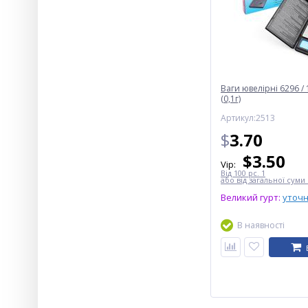
Ваги ювелірні 6296 / 1
(0,1г)
Артикул:2513
$
3.70
$
3.50
Vip:
Від 100 pc. 1
або від загальної суми 
Великий гурт:
уточ
В наявності