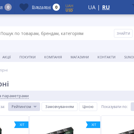
UAH
UA
|
RU
0
0
ня
Відкладені
USD
АКЦІЇ
ПОКУПКИ
КОМПАНІЯ
МАГАЗИНИ
КОНТАКТИ
SUNO
лірні
рні
за параметрами
 за
:
Рейтингом
Замовчуванням
Ціною
Показувати по
:
ХІТ
ХІТ