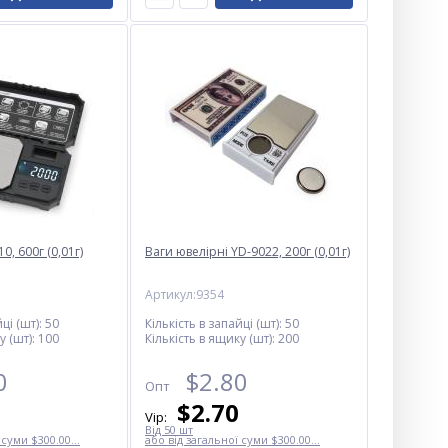
0, 600г (0,01г)
Ваги ювелірні YD-9022, 200г (0,01г)
Артикул:9354
ці (шт):
50
Кількість в запайці (шт):
50
у (шт):
100
Кількість в ящику (шт):
200
0
$
2.80
Опт
$
2.70
Vip:
Від 50 шт
 суми $300.00...
або від загальної суми $300.00...