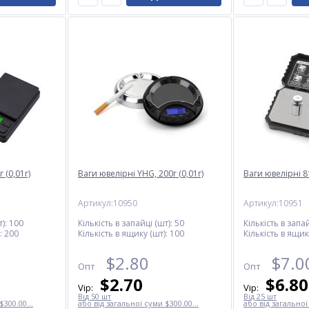
 (0,01г)
Ваги ювелірні YHG, 200г (0,01г)
Ваги ювелірні 81
Артикул:10950
Артикул:10951
):
100
Кількість в запайці (шт):
50
Кількість в запай
:
200
Кількість в ящику (шт):
100
Кількість в ящик
$
2.80
$
7.0
Опт
Опт
$
2.70
$
6.80
Vip:
Vip:
Від 50 шт
Від 25 шт
$300.00...
або від загальної суми $300.00...
або від загальної