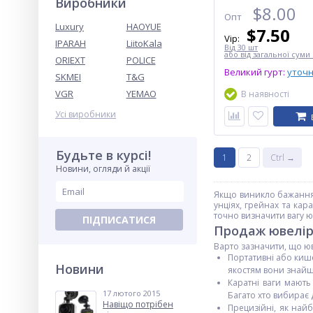
Виробники
$
8.00
Опт
Luxury
HAOYUE
$
7.50
Vip:
IPARAH
LiitoKala
Від 30 шт
або від загальної суми 
ORIEXT
POLICE
Великий гурт:
уточ
SKMEI
T&G
VGR
YEMAO
В наявності
Усі виробники
Будьте в курсі!
1
2
Ctrl →
Новини, огляди й акції
Якщо виникло бажання з
унціях, грейнах та кар
точно визначити вагу ю
ПІДПИСАТИСЯ
Продаж ювелір
Варто зазначити, що юве
Портативні або кише
Новини
якостям вони знайш
Каратні ваги мають
17 лютого 2015
Багато хто вибирає д
Навіщо потрібен
Прецизійні, як най