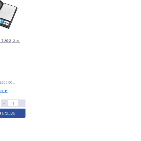
108-2, 2 кг
$300.00...
нити
-
+
В КОШИК