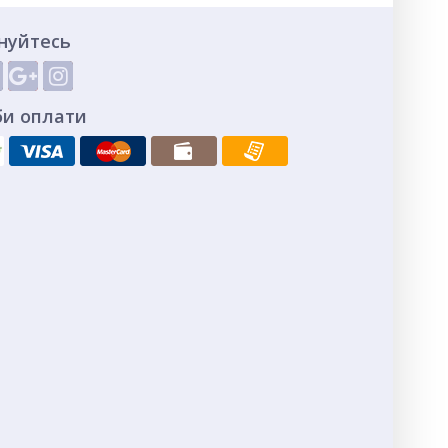
нуйтесь
би оплати