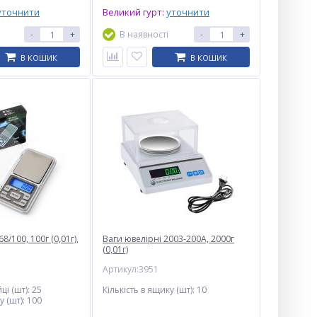
уточнити
Великий гурт:
уточнити
-
+
В наявності
-
+
В КОШИК
В КОШИК
Табло для відображення
викликів персоналу S101
$
58.00
8/100, 100г (0,01г),
Опт
Ваги ювелірні 2003-200A, 2000г
(0,01г)
$55.00
Vip:
Артикул:3951
ці (шт):
25
Кількість в ящику (шт):
10
у (шт):
100